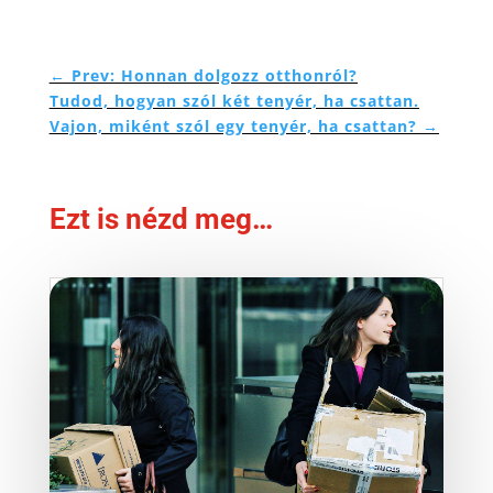
←
Prev: Honnan dolgozz otthonról?
Tudod, hogyan szól két tenyér, ha csattan.
Vajon, miként szól egy tenyér, ha csattan?
→
Ezt is nézd meg…