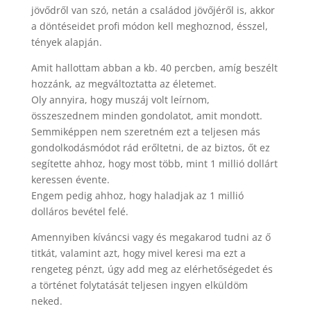
jövődről van szó, netán a családod jövőjéről is, akkor
a döntéseidet profi módon kell meghoznod, ésszel,
tények alapján.
Amit hallottam abban a kb. 40 percben, amíg beszélt
hozzánk, az megváltoztatta az életemet.
Oly annyira, hogy muszáj volt leírnom,
összeszednem minden gondolatot, amit mondott.
Semmiképpen nem szeretném ezt a teljesen más
gondolkodásmódot rád erőltetni, de az biztos, őt ez
segítette ahhoz, hogy most több, mint 1 millió dollárt
keressen évente.
Engem pedig ahhoz, hogy haladjak az 1 millió
dolláros bevétel felé.
Amennyiben kíváncsi vagy és megakarod tudni az ő
titkát, valamint azt, hogy mivel keresi ma ezt a
rengeteg pénzt, úgy add meg az elérhetőségedet és
a történet folytatását teljesen ingyen elküldöm
neked.