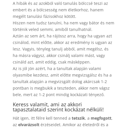
A hibák és az azokból való tanulás bölccsé teszi az
embert és a bölcsesség nem életkorhoz, hanem
megélt tanulási fázisokhoz kötött.
Hiszen nem tudsz tanulni, ha nem vagy bátor és nem
történik veled semmi, amiből tanulhatnál.
Aztán az sem árt, ha rájössz arra, hogy ha ugyan azt
csinálod, mint előtte, akkor az eredmény is ugyan az
lesz. Vagyis, tényleg tanulj abból, amit megélsz, és
ha másra vágysz, akkor csinálj valami mást, vagy
csináld azt, amit eddig, csak másképpen.
Az is jól jön azért, ha a tanultak alapján valami
olyasmibe kezdesz, amit előtte megvizsgálsz és ha a
tanultak alapján a megvizsgált dolog akárcsak 1-2
pontban is megbukik a teszteden, akkor nem vágsz
bele, mert az 1-2 pont mindig kockázati tényező.
Keress valamit, ami az akkori
tapasztalataid szerint kockázat nélküli!
Hát igen, itt félre kell tenned a
tetszik
, a
megfogott
,
az
elvarázsolt
érzéseidet. Amikor az életedről és a