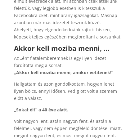
elmúlt évezredek alatt, mi azonban csak átsiklunk
felettük, vagy legjobb esetben is kitesszük a
Facebookra őket, mint arany igazságokat. Másnap
azonban már más idézetet teszünk közzé.
Ahelyett, hogy elgondolkodnánk rajtuk, hiszen,
képesek teljes egészében megfordítani a sorsunkat.
Akkor kell moziba menni, …
Az „én” fiatalemberemnek is egy ilyen idézet
fordította meg a sorsát.
„Akkor kell moziba menni, amikor vetítenek!”
Hallgattam és azon gondolkodtam, hogyan lehet
ilyen bölcs, ennyi idősen. Pedig ott volt a szemem
előtt a válasz.
„Sokat élt” a 40 éve alatt.
Volt nagyon lent, aztán nagyon fent, és aztán a
félelmei, vagy nem éppen megfelelő döntései miatt,
megint nagyon lent, és most megint nagyon fent.