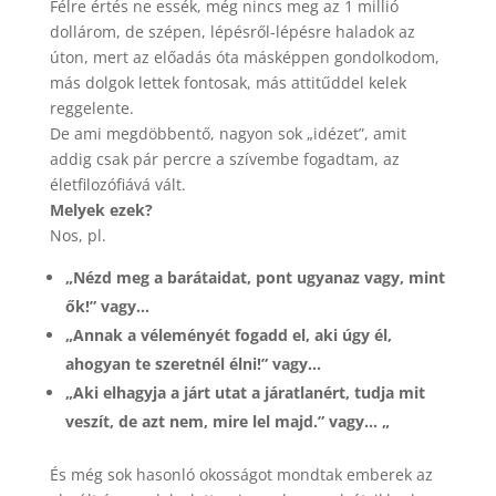
Félre értés ne essék, még nincs meg az 1 millió
dollárom, de szépen, lépésről-lépésre haladok az
úton, mert az előadás óta másképpen gondolkodom,
más dolgok lettek fontosak, más attitűddel kelek
reggelente.
De ami megdöbbentő, nagyon sok „idézet”, amit
addig csak pár percre a szívembe fogadtam, az
életfilozófiává vált.
Melyek ezek?
Nos, pl.
„Nézd meg a barátaidat, pont ugyanaz vagy, mint
ők!” vagy…
„Annak a véleményét fogadd el, aki úgy él,
ahogyan te szeretnél élni!” vagy…
„Aki elhagyja a járt utat a járatlanért, tudja mit
veszít, de azt nem, mire lel majd.” vagy… „
És még sok hasonló okosságot mondtak emberek az