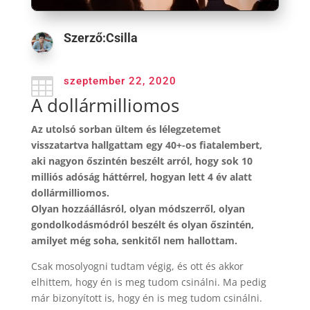
Szerző:
Csilla

szeptember 22, 2020
A dollármilliomos
Az utolsó sorban ültem és lélegzetemet
visszatartva hallgattam egy 40+-os fiatalembert,
aki nagyon őszintén beszélt arról, hogy sok 10
milliós adóság háttérrel, hogyan lett 4 év alatt
dollármilliomos.
Olyan hozzáállásról, olyan módszerről, olyan
gondolkodásmódról beszélt és olyan őszintén,
amilyet még soha, senkitől nem hallottam.
Csak mosolyogni tudtam végig, és ott és akkor
elhittem, hogy én is meg tudom csinálni. Ma pedig
már bizonyított is, hogy én is meg tudom csinálni.